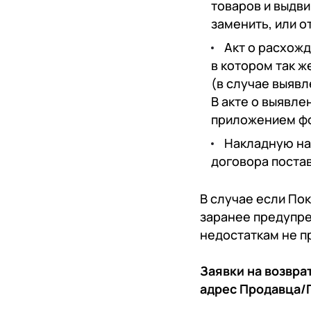
товаров и выдви
заменить, или 
Акт о расхож
в котором так ж
(в случае выяв
В акте о выявле
приложением фот
Накладную на 
договора постав
В случае если По
заранее предупре
недостаткам не п
Заявки на возвра
адрес Продавца/