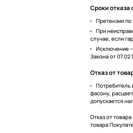
Сроки отказа 
Претензии по 
При неисправн
случае, если га
Исключение — н
Закона от 07.02.
Отказ от това
Потребитель в
фасону, расцвет
допускается налич
Отказ от товара
товара Покупат