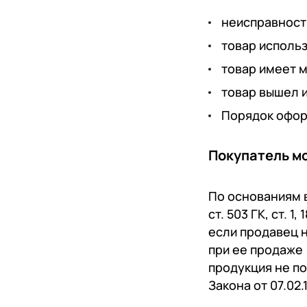
неисправность
товар исполь
товар имеет м
товар вышел и
Порядок оформ
Покупатель мо
По основаниям в
ст. 503 ГК, ст. 1
если продавец 
при ее продаже (п
продукция не по
Закона от 07.02.1