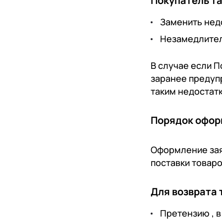
Покупатель та
Заменить нед
Незамедлител
В случае если 
заранее предупр
таким недостат
Порядок оформ
Оформление зая
поставки товаро
Для возврата 
Претензию
, 