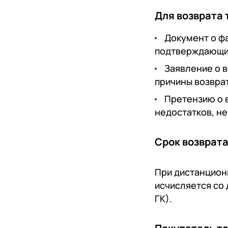
Для возврата 
Документ о фа
подтверждающий
Заявление о 
причины возвра
Претензию о 
недостатков, н
​​​​​​Срок возв
При дистанцион
исчисляется со дн
ГК).