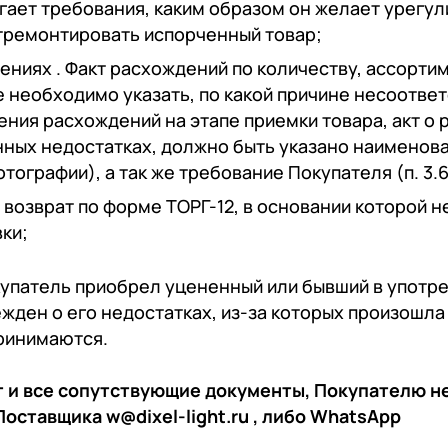
гает требования, каким образом он желает урегул
отремонтировать испорченный товар;
дениях
. Факт расхождений по количеству, ассортиме
е необходимо указать, по какой причине несоотве
ления расхождений на этапе приемки товара, акт
нных недостатках, должно быть указано наименован
ографии), а так же требование Покупателя (п. 3.6
возврат по форме ТОРГ-12, в основании которой н
ки;
купатель приобрел уцененный или бывший в употр
жден о его недостатках, из-за которых произошла 
ринимаются.
т и все сопутствующие документы, Покупателю 
Поставщика
w@dixel-light.ru
, либо
WhatsApp