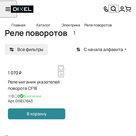
Главная
Каталог
Электрика
Реле поворотов
Реле поворотов
1
Все фильтры
С начала алфавита
1 070 ₽
Реле мигания указателей
поворота CF18
0
0
В наличии
Арт.
DIXEL1643
В корзину