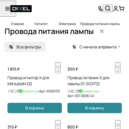
Главная
Каталог
Электрика
Провода питания лампы
Провода питания лампы
11
Все фильтры
С начала алфавита
1 815 ₽
300 ₽
Провод игнитор X для
Провод питания Х для
Mitsubishi D2
лампы D1 (KOITO)
0
0
В наличии
Арт.
X500133
0
0
В наличии
Арт.
007.0006.141
В корзину
В корзину
315 ₽
800 ₽