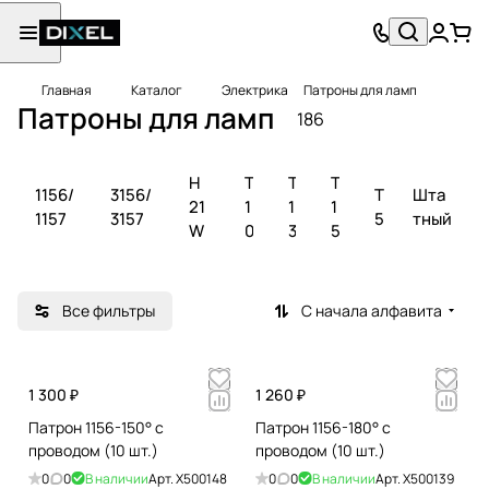
Главная
Каталог
Электрика
Патроны для ламп
Патроны для ламп
186
H
T
T
T
1156/
3156/
T
Шта
21
1
1
1
1157
3157
5
тный
W
0
3
5
Все фильтры
С начала алфавита
1 300 ₽
1 260 ₽
Патрон 1156-150° с
Патрон 1156-180° с
проводом (10 шт.)
проводом (10 шт.)
0
0
В наличии
Арт.
X500148
0
0
В наличии
Арт.
X500139