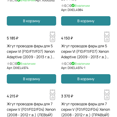
0
0
В наличии
Арт.
X500262
0
0
В наличии
Арт.
DIXEL4984
В корзину
В корзину
5 185 ₽
4 150 ₽
Жгут проводов фары для 5
Жгут проводов фары для 5
серии VI (F10/F11/F07) Xenon
серии VI (F10/F11/F07) Xenon
Adaptive (2009 - 2013 г.в.)
Adaptive (2009 - 2013 г.в.)
(ЛЕВЫЙ)
(ПРАВЫЙ)
0
0
В наличии
0
0
В наличии
Арт.
DIXEL4974
Арт.
DIXEL4974-1
В корзину
В корзину
4 215 ₽
3 370 ₽
Жгут проводов фары для 7
Жгут проводов фары для 7
серии V (F01/F02/F04) Xenon
серии V (F01/F02/F04) Xenon
(2008 - 2012 г.в.) (ЛЕВЫЙ)
(2008 - 2012 г.в.) (ПРАВЫЙ)