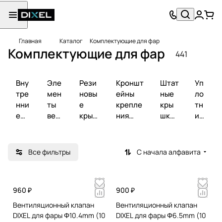
Главная
Каталог
Комплектующие для фар
Комплектующие для фар
441
Вну
Эле
Рези
Кроншт
Штат
Уп
тре
мен
новы
ейны
ные
ло
нни
ты
е
крепле
кры
тн
е
вен
крыш
ния
шки
ит
эле
тил
ки
бампер
для
ел
мен
яци
для
а
фар
и
ты
и
фар
фа
Все фильтры
С начала алфавита
ры
960 ₽
900 ₽
Вентиляционный клапан
Вентиляционный клапан
DIXEL для фары Φ10.4mm (10
DIXEL для фары Φ6.5mm (10