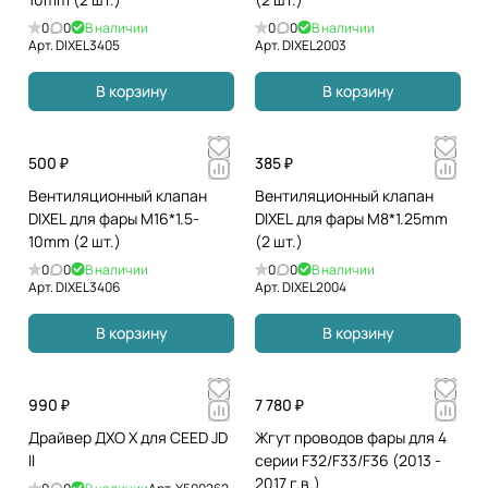
0
0
В наличии
0
0
В наличии
Арт.
DIXEL3405
Арт.
DIXEL2003
В корзину
В корзину
500 ₽
385 ₽
Вентиляционный клапан
Вентиляционный клапан
DIXEL для фары М16*1.5-
DIXEL для фары М8*1.25mm
10mm (2 шт.)
(2 шт.)
0
0
В наличии
0
0
В наличии
Арт.
DIXEL3406
Арт.
DIXEL2004
В корзину
В корзину
990 ₽
7 780 ₽
Драйвер ДХО X для CEED JD
Жгут проводов фары для 4
II
серии F32/F33/F36 (2013 -
2017 г.в.)