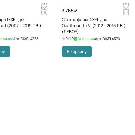
3 765 ₽
ры DIXEL для
Стекло фары DIXEL для
o I (2007 - 2019 Г.В.)
Quattroporte VI (2012 - 2016 Г.В.)
(ЛЕВОЕ)
наличии
Арт.
DIXEL4363
0
0
В наличии
Арт.
DIXEL4370
ину
В корзину