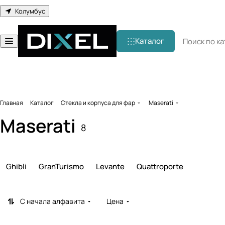
Колумбус
Каталог
Главная
Каталог
Стекла и корпуса для фар
Maserati
Maserati
8
Ghibli
GranTurismo
Levante
Quattroporte
С начала алфавита
Цена